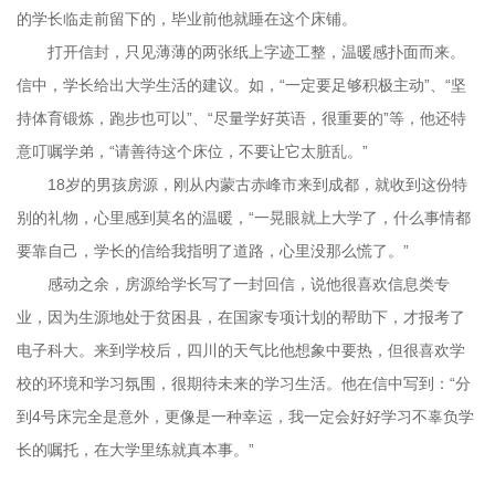
的学长临走前留下的，毕业前他就睡在这个床铺。
打开信封，只见薄薄的两张纸上字迹工整，温暖感扑面而来。
信中，学长给出大学生活的建议。如，“一定要足够积极主动”、“坚
持体育锻炼，跑步也可以”、“尽量学好英语，很重要的”等，他还特
意叮嘱学弟，“请善待这个床位，不要让它太脏乱。”
18岁的男孩房源，刚从内蒙古赤峰市来到成都，就收到这份特
别的礼物，心里感到莫名的温暖，“一晃眼就上大学了，什么事情都
要靠自己，学长的信给我指明了道路，心里没那么慌了。”
感动之余，房源给学长写了一封回信，说他很喜欢信息类专
业，因为生源地处于贫困县，在国家专项计划的帮助下，才报考了
电子科大。来到学校后，四川的天气比他想象中要热，但很喜欢学
校的环境和学习氛围，很期待未来的学习生活。他在信中写到：“分
到4号床完全是意外，更像是一种幸运，我一定会好好学习不辜负学
长的嘱托，在大学里练就真本事。”