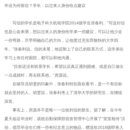
毕业为何留信？学长：以过来人身份给点建议
写信的学长是电子科大机电学院2014级学生张春利。“写这封信
也是心血来潮，想以过来人的身份给学弟一些建议，可以让他少走
一些弯路，尽早明确自己的方向，让他度过充实而愉快的大学四
年。”张春利说。信的末尾，他还附上了自己的联系方式，说学弟在
学习上有任何困扰，都可以和他沟通。
“目前还没有联系学长，希望以后真正遇到困难、或是自己做出
一点成就时，再去联系他。”房源说。
在辅导员胡雯的印象中，张春利特别喜欢看书，是一个有目标
就会坚持的人。胡雯说，张春利考上了清华大学的研究生，在继续
深造。
事实上，房源并不是唯一一位收到信的新生。据了解，在今年
夏天临近毕业时，该校后勤保障部宿舍管理中心开展了“室室相传”活
动，倡导毕业生们将一些有纪念意义的物品，赠送给2018级即将入