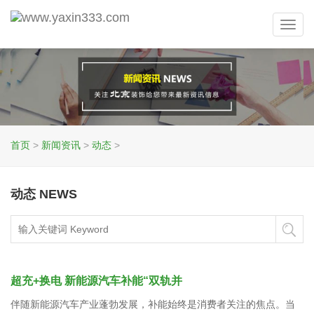
Toggl
navig
首页
>
新闻资讯
>
动态
>
动态 NEWS
超充+换电 新能源汽车补能“双轨并
伴随新能源汽车产业蓬勃发展，补能始终是消费者关注的焦点。当