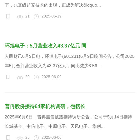
下，兆瓦级超充技术的出现，正成为解决&ldquo...
21
2025-06-19
环旭电子：5月营业收入43.37亿元 同
人民财讯6月9日电，环旭电子(601231)6月9日晚间公告，公司2025
年5月合并营业收入为43.37亿元，同比减少6.56...
29
2025-06-09
普冉股份接待64家机构调研，包括长
2025年6月6日，普冉股份披露接待调研公告，公司于5月14日接待
长城基金、中信电子、中原电子、天风电子、华创...
25
2025-06-06