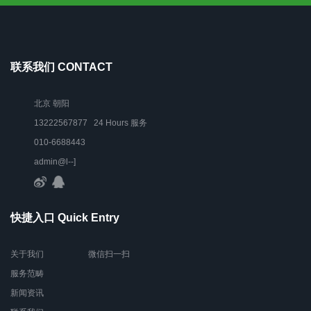
联系我们 CONTACT
北京 朝阳
13222567877 24 Hours 服务
010-6688443
admin@l--]
快捷入口 Quick Entry
关于我们
微信扫一扫
服务范畴
新闻资讯