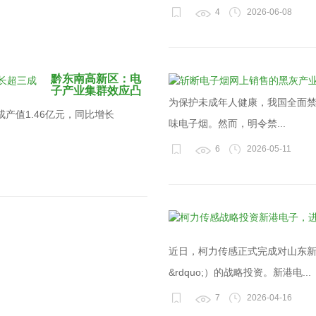
4
2026-06-08
黔东南高新区：电
子产业集群效应凸
为保护未成年人健康，我国全面
产值1.46亿元，同比增长
味电子烟。然而，明令禁...
6
2026-05-11
近日，柯力传感正式完成对山东新港
&rdquo;）的战略投资。新港电...
7
2026-04-16