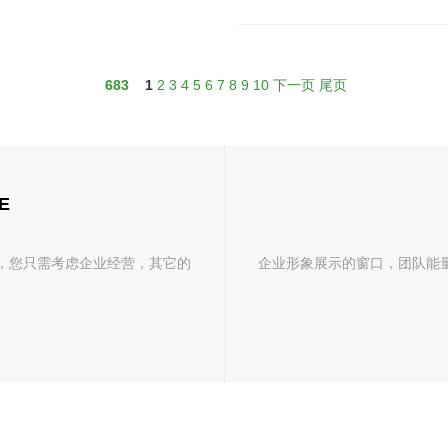
683
1
2
3
4
5
6
7
8
9
10
下一页
尾页
E
，您只需考虑企业经营，其它的
企业形象展示的窗口，团队能