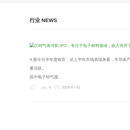
行业 NEWS
A 股今日半年度收官，从上半年市场表现来看，半导体产业
番活跃。
其中电子特气领...
0
2026-07-01