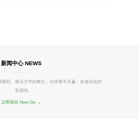
新闻中心 NEWS
量聚积、展示才华的舞台，伙伴携手共赢、价值创造的
发源地
立即前往 Now Go →