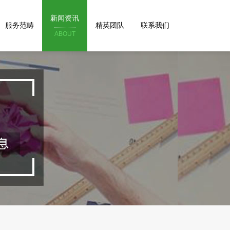
新闻资讯
服务范畴
精英团队
联系我们
ABOUT