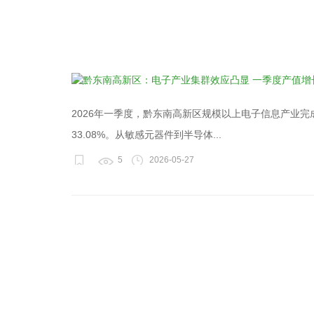
2026年一季度，黔东南高新区规模以上电子信息产业完成
33.08%。从敏感元器件到半导体...
5
2026-05-27