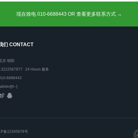
现在致电 010-6688443 OR 查看更多联系方式 →
们 CONTACT
北京 朝阳
13222567877 24 Hours 服务
010-6688443
admin@l--]
CP备12345678号