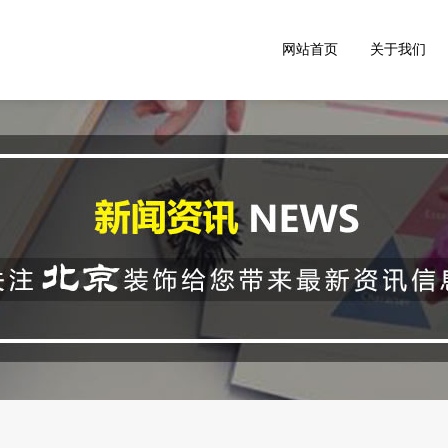
网站首页
关于我们