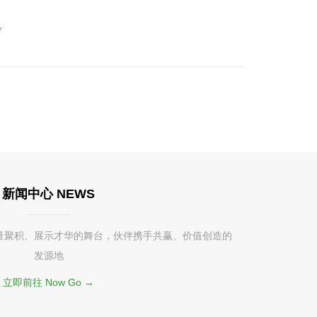
7
新闻中心 NEWS
量聚积、展示才华的舞台，伙伴携手共赢、价值创造的
发源地
立即前往 Now Go →