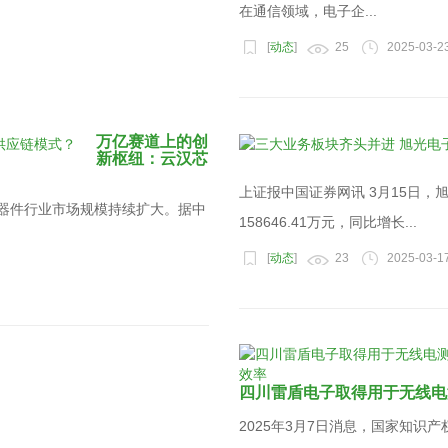
在通信领域，电子企...
[
动态
]
25
2025-03-2
万亿赛道上的创
新枢纽：云汉芯
上证报中国证券网讯 3月15日，
元器件行业市场规模持续扩大。据中
158646.41万元，同比增长...
[
动态
]
23
2025-03-1
四川雷盾电子取得用于无线电
2025年3月7日消息，国家知