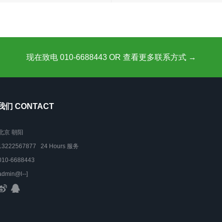
现在致电 010-6688443 OR 查看更多联系方式 →
们 CONTACT
北京 朝阳
13222567877 24 Hours 服务
010-6688443
admin@l--]