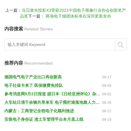
上一篇：
当贝激光投影X3荣获2021中国电子视像行业协会创新奖产
品奖
下一篇：
两项电子烟团体标准在深圳更新发布
内容搜索
Related Stories
推荐内容
Recommended
德国电气电子产业出口再创新高
09-17
电子社保卡来了 医保缴费免排队
09-09
参考消息网9月2日报道 据日本《日经亚洲评论》杂志网站8月22日报道称，日本防卫省计划把军力建设的重点放在加强自卫队的电子作战能力上，它寄望于在现代战争的一个关键领域赶上其他大国。
09-02
火车站日清千余辆共享单车 电子围栏难落地靠人力能撑多久
08-26
内蒙古：工商登记全程电子化顺利推进
08-22
安装电子身份证 渣土车管理平台本月底上线
08-19